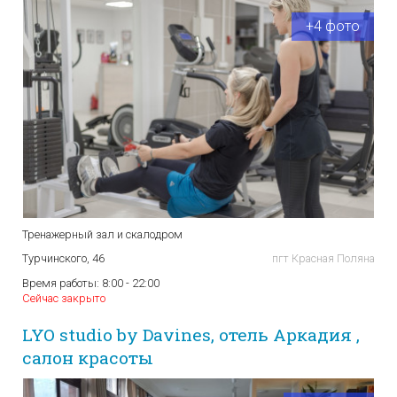
+4 фото
Тренажерный зал и скалодром
Турчинского, 46
пгт Красная Поляна
Время работы:
8:00 - 22:00
Сейчас закрыто
LYO studio by Davines, отель Аркадия ,
салон красоты