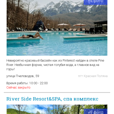
+4 фото
Невероятно красивый бассейн как из Pinterest найден в отеле Pine
River. Необычная форма, чистая голубая вода, а главное вид на
горы!
улица Пчеловодов, 59
пгт Красная Поляна
Время работы:
10:00 - 22:00
Сейчас закрыто
River Side Resort&SPA, спа комплекс
+9 фото