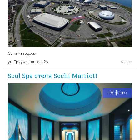
Сочи Автодром​
ул​. Триумфальная, 26
Адлер
Soul Spa отеля Sochi Marriott
+8 фото