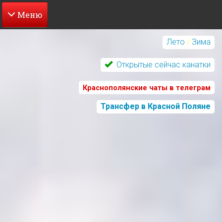
Перейти
к
Лето
/
Зима
основному
содержанию
Открытые сейчас канатки
Краснополянские чаты в телеграм
Трансфер в Красной Поляне