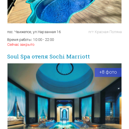
пос. Чвижепсе, ул.Нарзанная 16
пгт Красная Поляна
Время работы:
10:00 - 22:00
Сейчас закрыто
Soul Spa отеля Sochi Marriott
+8 фото