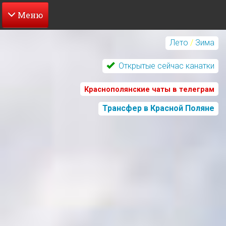
Перейти
к
Лето
/
Зима
основному
содержанию
Открытые сейчас канатки
Краснополянские чаты в телеграм
Трансфер в Красной Поляне