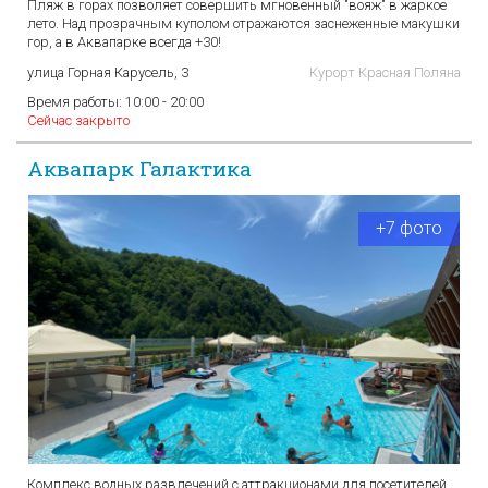
Пляж в горах позволяет совершить мгновенный "вояж" в жаркое
лето. Над прозрачным куполом отражаются заснеженные макушки
гор, а в Аквапарке всегда +30!
улица Горная Карусель, 3
Курорт Красная Поляна
Время работы:
10:00 - 20:00
Сейчас закрыто
Аквапарк Галактика
+7 фото
Комплекс водных развлечений с аттракционами для посетителей