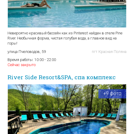
Невероятно красивый бассейн как из Pinterest найден в отеле Pine
River. Необычная форма, чистая голубая вода, а главное вид на
горы!
улица Пчеловодов, 59
пгт Красная Поляна
Время работы:
10:00 - 22:00
Сейчас закрыто
River Side Resort&SPA, спа комплекс
+9 фото