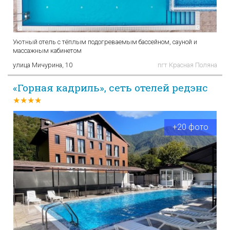
Уютный отель с тёплым подогреваемым бассейном, сауной и
массажным кабинетом
улица Мичурина, 10
пгт Красная Поляна
«Горная кадриль», сеть отелей редэнс
★★★★
+20 фото