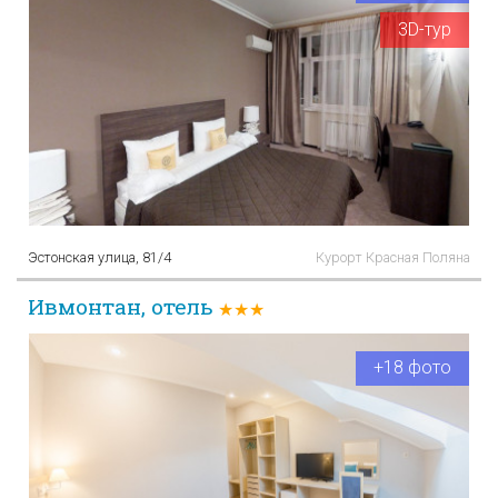
3D-тур
Эстонская улица, 81/4
Курорт Красная Поляна
Ивмонтан, отель
★★★
+18 фото