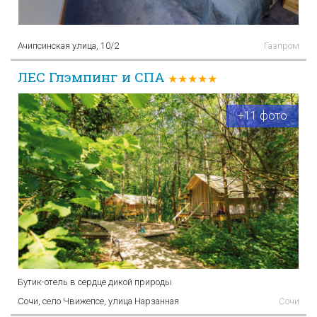
Ачипсинская улица, 10/2
Газпром
ЛЕС Глэмпинг и СПА
★★★★★
+11 фото
Бутик-отель в сердце дикой природы
Сочи, село Чвижепсе, улица Нарзанная
Сочи