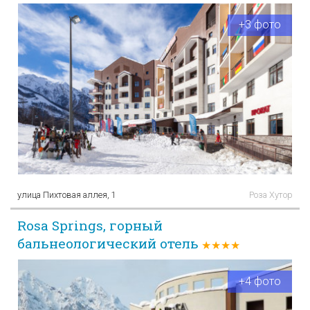
+3 фото
улица Пихтовая аллея, 1
Роза Хутор
Rosa Springs, горный
бальнеологический отель
★★★★
+4 фото