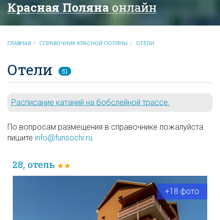
Красная Поляна
онлайн
ГЛАВНАЯ
СПРАВОЧНИК КРАСНОЙ ПОЛЯНЫ
ОТЕЛИ
Отели
51
Расписание катаний на бобслейной трассе.
По вопросам размещения в справочнике пожалуйста
пишите
info@funsochi.ru
.
28, отель
★★
+18 фото