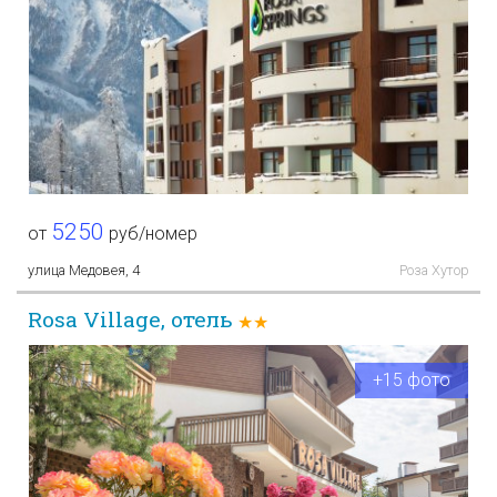
5250
от
руб/номер
улица Медовея, 4
Роза Хутор
Rosa Village, отель
★★
+15 фото