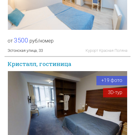
3500
от
руб/номер
Эстонская улица, 33
Курорт Красная Поляна
Кристалл, гостиница
+19 фото
3D-тур