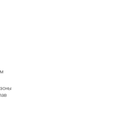
ам
«зоны
лав