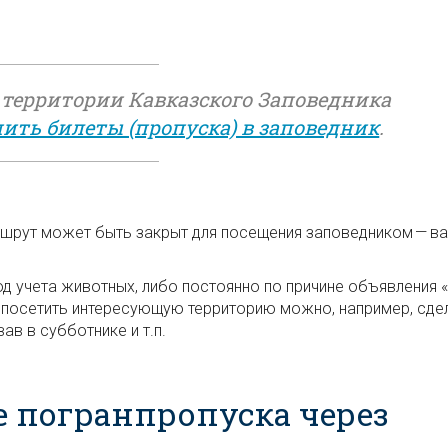
 территории Кавказского Заповедника
ить билеты (пропуска) в заповедник
.
ршрут может быть закрыт для посещения заповедником — в
 учета животных, либо постоянно по причине объявления 
ае посетить интересующую территорию можно, например, сде
ав в субботнике и т.п.
е погранпропуска через