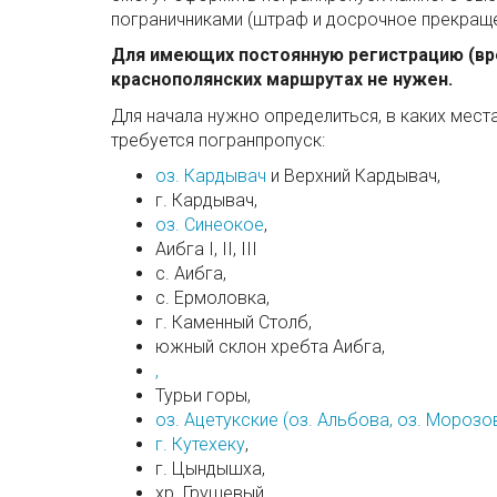
пограничниками (штраф и досрочное прекраще
Для имеющих постоянную регистрацию (вре
краснополянских маршрутах не нужен.
Для начала нужно определиться, в каких мес
требуется погранпропуск:
оз. Кардывач
и Верхний Кардывач,
г. Кардывач,
оз. Синеокое
,
Аибга I, II, III
с. Аибга,
с. Ермоловка,
г. Каменный Столб,
южный склон хребта Аибга,
,
Турьи горы,
оз. Ацетукские (оз. Альбова, оз. Морозо
г. Кутехеку
,
г. Цындышха,
хр. Грушевый, ,