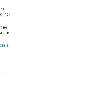
.ru
ем при
т не
овать
ств в