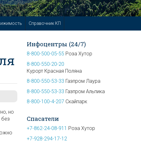
вижимость
Справочник КП
Инфоцентры (24/7)
8-800-500-05-55
Роза Хутор
для
8-800-550-20-20
Курорт Красная Поляна
8-800-550-53-33
Газпром Лаура
8-800-550-53-33
Газпром Альпика
8-800-100-4-207
Скайпарк
но, но
Спасатели
 без
и
+7-862-24-08-911
Роза Хутор
можно
+7-928-294-17-12