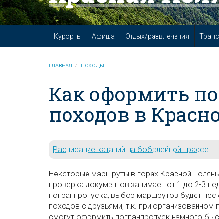
Курорты
Афиша
Отдых/развлечения
Транс
ГЛАВНАЯ
ПОХОДЫ
Как оформить п
походов в Красн
Расписание катаний на бобслейной трассе.
Некоторые маршруты в горах Красной Поляны 
проверка документов занимает от 1 до 2-3 нед
погранпропуска, выбор маршрутов будет неск
походов с друзьями, т.к. при организованно
смогут оформить погранпропуск намного быст