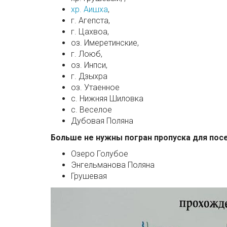
хр. Аишха
,
г. Агепста,
г. Цахвоа,
оз. Имеретинские,
г. Лоюб,
оз. Инпси,
г. Дзыхра
оз. Утаенное
с. Нижняя Шиловка
с. Веселое
Дубовая Поляна
Больше не нужны погран пропуска для пос
Озеро Голубое
Энгельманова Поляна
Грушевая