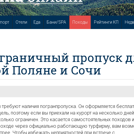
порт
Отели
Еда
Бани/SPA
Походы
Рейтинги КП
Нед
ограничный пропуск 
ой Поляне и Сочи
требуют наличия погранпропуска. Он оформляется бесплат
ель, поэтому если вы приехали на курорт на несколько дней
олько ограничен. Это касается самостоятельных походов 
м походе через официально работающую турфирму, вам воз
рее. Чтобы избежать неприятностей при встрече с