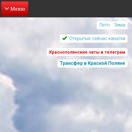
Перейти
к
Лето
/
Зима
основному
содержанию
Открытые сейчас канатки
Краснополянские чаты в телеграм
Трансфер в Красной Поляне