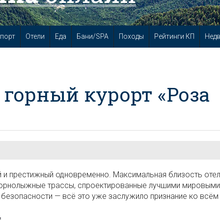
порт
Отели
Еда
Бани/SPA
Походы
Рейтинги КП
Нед
горный курорт «Роза
й и престижный одновременно. Максимальная близость отел
горнолыжные трассы, спроектированные лучшими мировыми
 безопасности — всё это уже заслужило признание ко всём