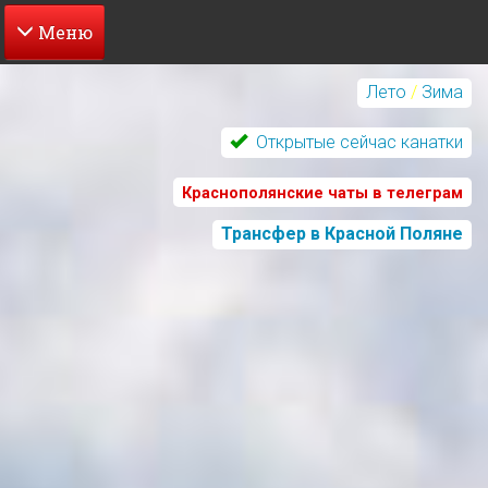
Перейти
к
Лето
/
Зима
основному
содержанию
Открытые сейчас канатки
Краснополянские чаты в телеграм
Трансфер в Красной Поляне