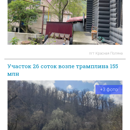
пгт Красная Поляна
Участок 26 соток возле трамплина 155
млн
+3 фото