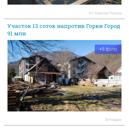
пгт Красная Поляна
Участок 13 соток напротив Горки Город
91 млн
+5 фото
Эстосадок