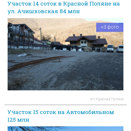
Участок 14 соток в Красной Поляне на
ул. Ачишховская 84 млн
+3 фото
пгт Красная Поляна
Участок 15 соток на Автомобильном
125 млн