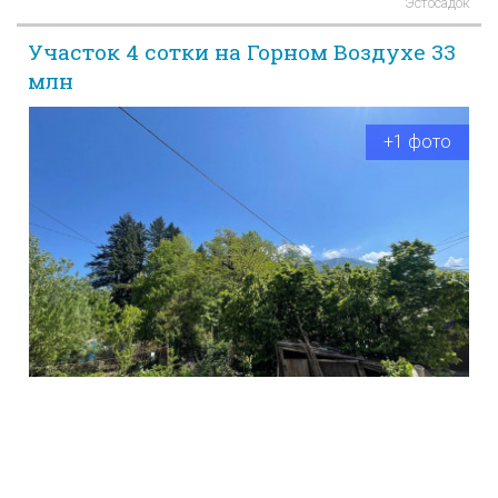
Эстосадок
Участок 4 сотки на Горном Воздухе 33
млн
+1 фото
пгт Красная Поляна
Участок 5 соток на Дубравной 35 млн