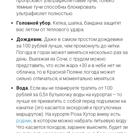
пропускают ультрафиолетовые лучи, только
тёмные тучи способны блокировать
ультрафиолет полностью.
Головной убор.
Кепка, шапка, бандана защитят
вас летом от теплового удара.
Дождевик.
Даже в самом простом дождевике
за 100 рублей лучше, чем промокнуть до нитки.
Погода в горах может меняться несколько раз за
день. Выезжая из Сочи, с трудом можно
представить, что если жара +30 и в небе нет ни
облачка, то в Красной Поляне погода может
сильно отличаться, и моментально меняться.
Вода.
Если вы не планируете тратить от 100
рублей за 0,5л бутылочку воды на курортах — то
лучше ее прихватить с собой перед подъемом на
канатке (это касается экскурсий и прогулочных
маршрутов). На курорте Роза Хутор внизу есть
родник
, в котором можно набрать питьевую воду.
Что касается походов, заранее выясните, будет ли