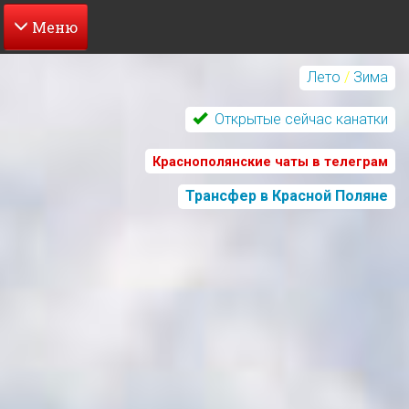
Перейти
к
Лето
/
Зима
основному
содержанию
Открытые сейчас канатки
Краснополянские чаты в телеграм
Трансфер в Красной Поляне