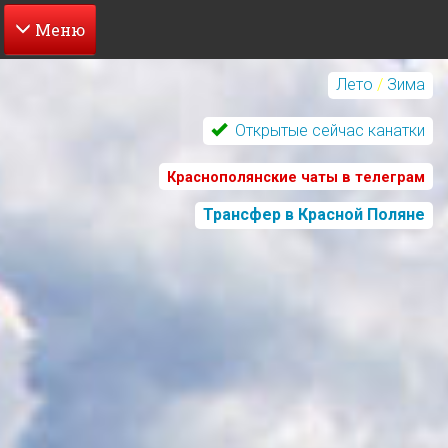
Перейти
к
Лето
/
Зима
основному
содержанию
Открытые сейчас канатки
Краснополянские чаты в телеграм
Трансфер в Красной Поляне