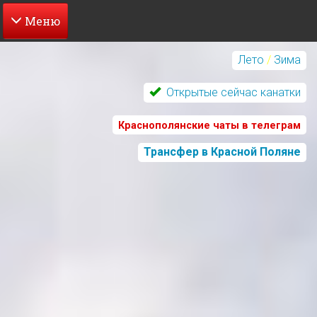
Перейти
к
Лето
/
Зима
основному
содержанию
Открытые сейчас канатки
Краснополянские чаты в телеграм
Трансфер в Красной Поляне