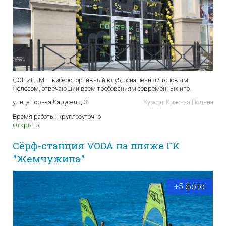
COLIZEUM — киберспортивный клуб, оснащённый топовым
железом, отвечающий всем требованиям современных игр.
улица Горная Карусель, 3
Курорт Красная Поляна
Время работы:
круглосуточно
Открыто
Cёрф-станция VODA на пляже ГК
"Жемчужина"
+5 фото