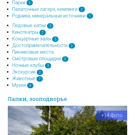
Парки
5
Палаточные лагеря, кемпинги
2
Родники, минеральные источники
1
Ледовые катки
3
Кинотеатры
2
Концертные залы
3
Достопримечательности
2
Пикниковые места
Смотровые площадки
5
Ночные клубы
3
Экскурсии
2
Животные
7
Музеи
4
Лапки, зооподворье
+14 фото