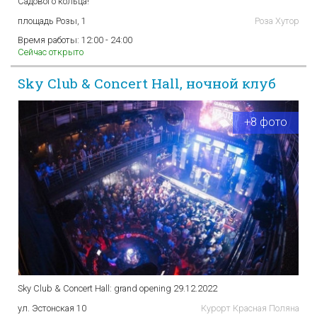
Садового кольца!
площадь Розы, 1
Роза Хутор
Время работы:
12:00 - 24:00
Сейчас открыто
Sky Club & Concert Hall, ночной клуб
+8 фото
Sky Club & Concert Hall: grand opening 29.12.2022
ул. Эстонская 10
Курорт Красная Поляна