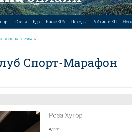
порт
Отели
Еда
Бани/SPA
Походы
Рейтинги КП
Нед
РНОЛЫЖНЫЕ ПРОКАТЫ
Клуб Спорт-Марафон
Роза Хутор
Адрес: