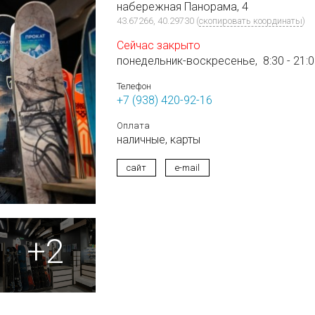
набережная Панорама, 4
43.67266, 40.29730
(
скопировать координаты
)
Сейчас закрыто
понедельник-воскресенье,
8:30 - 21:
Телефон
+7 (938) 420-92-16
Оплата
наличные,
карты
сайт
e-mail
+2