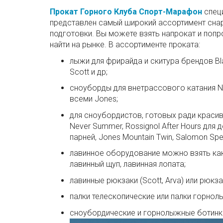
Прокат Горного Клуба Спорт-Марафон
спец
представлен самый широкий ассортимент сна
подготовки. Вы можете взять напрокат и поп
найти на рынке. В ассортименте проката:
лыжи для фрирайда и скитура брендов Black
Scott и др;
сноуборды для внетрассового катания Ne
всеми Jones;
для сноубордистов, готовых ради краси
Never Summer, Rossignol After Hours для 
парней, Jones Mountain Twin, Salomon S
лавинное оборудование можно взять как в
лавинный щуп, лавинная лопата;
лавинные рюкзаки (Scott, Arva) или рюкзак
палки телескопические или палки горнол
сноубордические и горнолыжные ботинки 