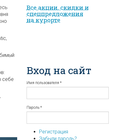
Все акции, скидки и
есь
спец­предложе­ния
овня
на курорте
жно
ic,
юбимый
Вход на сайт
в:
в себе
Имя пользователя
*
,
Пароль
*
Регистрация
Забыли пароль?