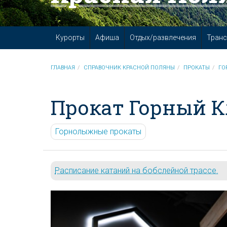
Курорты
Афиша
Отдых/развлечения
Транс
ГЛАВНАЯ
СПРАВОЧНИК КРАСНОЙ ПОЛЯНЫ
ПРОКАТЫ
ГО
Прокат Горный 
Горнолыжные прокаты
Расписание катаний на бобслейной трассе.