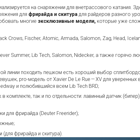
иализируется на снаряжении для внетрассового катания. Зд
ряжения для
фрирайда и скитура
для райдеров разного ур
робовать многие
эксклюзивные модели,
которые уже сло
 Crows, Fischer, Atomic, Armada, Salomon, Zag, Head, Icelant
ver Summer, Lib Tech, Salomon, Nidecker, а также горячо л
вой линии походить пешком есть хороший выбор сплитбордо
девушек, pro-модель от Xavier De Le Rue — XV для уверенных 
peedway и полюбившийся всем Lib Tech BRD;
 комплекте, так и по отдельности: лавинный датчик (бипер)
и для фрирайда (Deuter Freerider);
ыжные;
(для фрирайда и скитура).