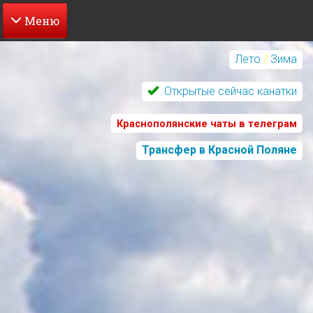
Перейти
к
Лето
/
Зима
основному
содержанию
Открытые сейчас канатки
Краснополянские чаты в телеграм
Трансфер в Красной Поляне