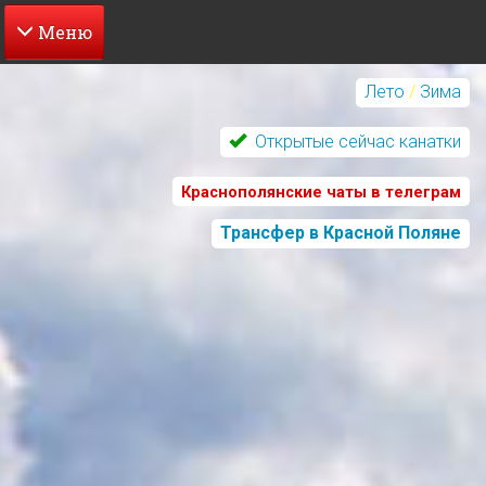
Перейти
к
Лето
/
Зима
основному
содержанию
Открытые сейчас канатки
Краснополянские чаты в телеграм
Трансфер в Красной Поляне