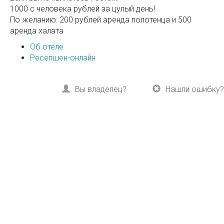
1000 с человека рублей за цулый день!
По желанию: 200 рублей аренда полотенца и 500
аренда халата
Об отеле
Ресепшен-онлайн
Вы владелец?
Нашли ошибку?
Читайте также
«Горная кадриль»
Расскажите друзьям:
Вконтакте
Одноклассники