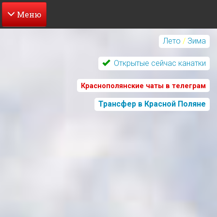
Перейти
к
Лето
/
Зима
основному
содержанию
Открытые сейчас канатки
Краснополянские чаты в телеграм
Трансфер в Красной Поляне