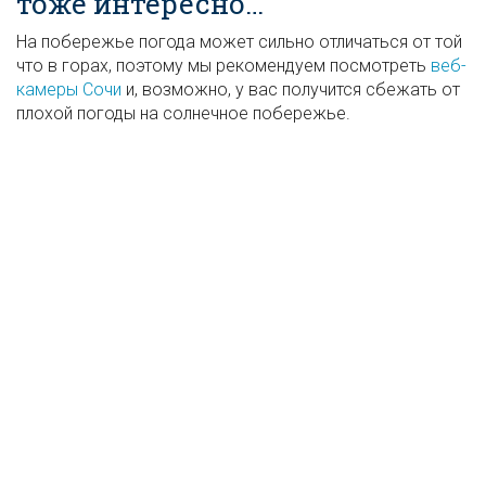
тоже интересно…
На побережье погода может сильно отличаться от той
что в горах, поэтому мы рекомендуем посмотреть
веб-
камеры Сочи
и, возможно, у вас получится сбежать от
плохой погоды на солнечное побережье.
Прогуляться по самому длинному подвесному
пешеходному мосту в мире в
Скайпарк
.
Он
расположен в Ахштырском ущелье в 10
километрах от Красной Поляны и там часто
погода может отличатся, но лучше сперва
посмотреть
веб-камеры
.
Посетите
Олимпийский парк (Адлер)
, тут можно
прогуляться по самому парку и по набережной
вдоль моря. А так же взять велосипеды или
электро самокаты на прокат чтобы увидеть
больше. Рекомендуем к посещению музей «СССР»
в котором погружаешься в настоящее советское