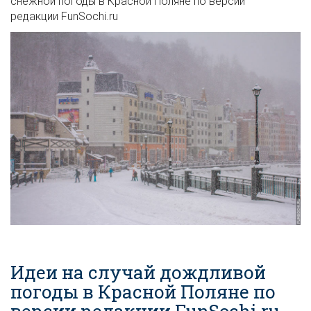
снежной погоды в Красной Поляне по версии
редакции FunSochi.ru
Идеи на случай дождливой
погоды в Красной Поляне по
версии редакции FunSochi.ru