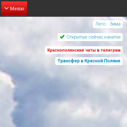
Перейти
к
Лето
/
Зима
основному
содержанию
Открытые сейчас канатки
Краснополянские чаты в телеграм
Трансфер в Красной Поляне