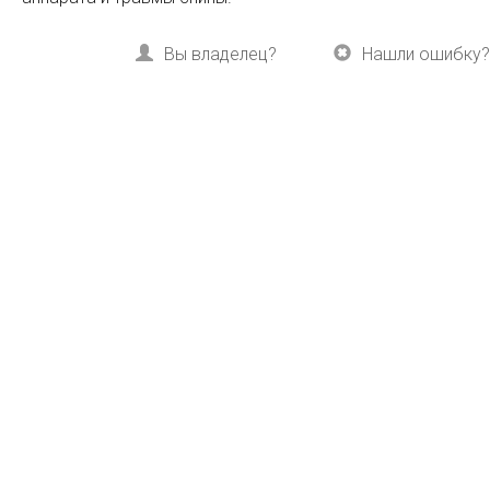
Вы владелец?
Нашли ошибку?
Расскажите друзьям:
Вконтакте
Одноклассники
Все акции, скидки и
спец­предложе­ния
на курорте