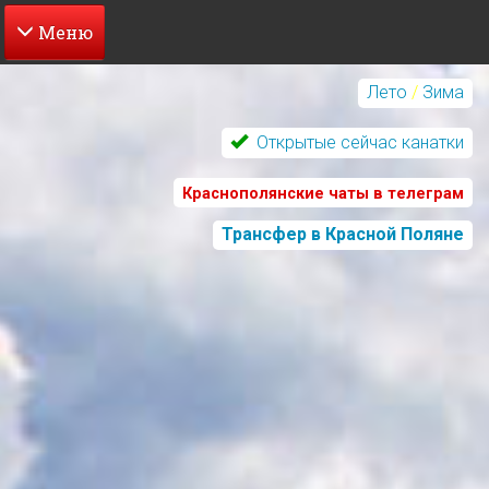
Перейти
к
Лето
/
Зима
основному
содержанию
Открытые сейчас канатки
Краснополянские чаты в телеграм
Трансфер в Красной Поляне