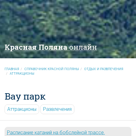
Красная Поляна
онлайн
ГЛАВНАЯ
СПРАВОЧНИК КРАСНОЙ ПОЛЯНЫ
ОТДЫХ И РАЗВЛЕЧЕНИЯ
АТТРАКЦИОНЫ
Вау парк
Аттракционы
Развлечения
Расписание катаний на бобслейной трассе.