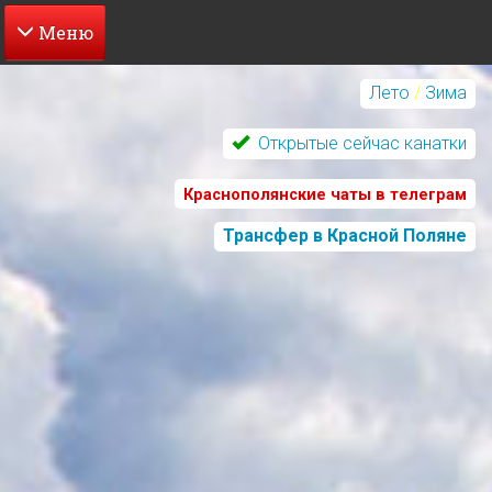
Перейти
к
Лето
/
Зима
основному
содержанию
Открытые сейчас канатки
Краснополянские чаты в телеграм
Трансфер в Красной Поляне