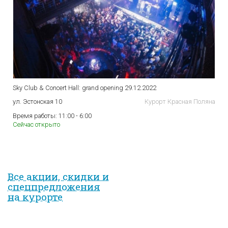
Sky Club & Concert Hall: grand opening 29.12.2022
ул. Эстонская 10
Курорт Красная Поляна
Время работы:
11:00 - 6:00
Сейчас открыто
Все акции, скидки и
спец­предложе­ния
на курорте