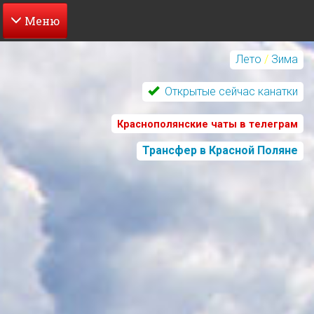
Перейти
к
Лето
/
Зима
основному
содержанию
Открытые сейчас канатки
Краснополянские чаты в телеграм
Трансфер в Красной Поляне