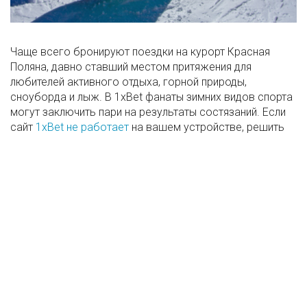
Чаще всего бронируют поездки на курорт Красная
Поляна, давно ставший местом притяжения для
любителей активного отдыха, горной природы,
сноуборда и лыж. В 1xBet фанаты зимних видов спорта
могут заключить пари на результаты состязаний. Если
сайт
1xBet не работает
на вашем устройстве, решить
проблему поможет инструкция портала Bookmaker
Ratings.
Читать далее →
about Красная Поляна возглавила рейтинг самых популярн
Где арендовать велосипед или
самокат на курорте Красная
Поляна?
FunSochi
22 Июнь 2022
0