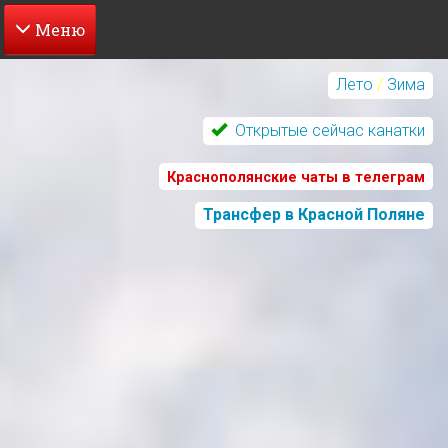
Перейти
к
Лето
/
Зима
основному
содержанию
Открытые сейчас канатки
Краснополянские чаты в телеграм
Трансфер в Красной Поляне