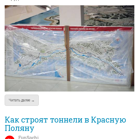
Читать далее →
about FunSochi.ru в музее
Как строят тоннели в Красную
Поляну
FunSochi