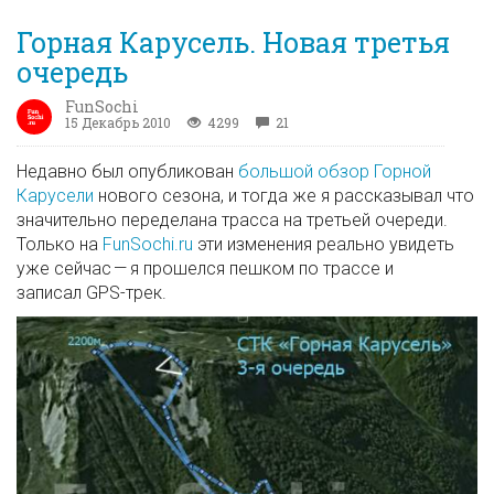
Горная Карусель. Новая третья
очередь
FunSochi
15 Декабрь 2010
4299
21
Недавно был опубликован
большой обзор Горной
Карусели
нового сезона, и тогда же я рассказывал что
значительно переделана трасса на третьей очереди.
Только на
FunSochi.ru
эти изменения реально увидеть
уже сейчас — я прошелся пешком по трассе и
записал GPS-трек.