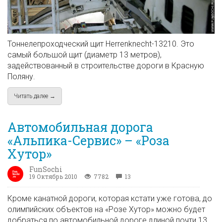
Тоннелепроходческий щит Herrenknecht-13210. Это
самый большой щит (диаметр 13 метров),
задействованный в строительстве дороги в Красную
Поляну.
Читать далее →
about Как строят тоннели в Красную Поляну
Автомобильная дорога
«Альпика-Сервис» – «Роза
Хутор»
FunSochi
19 Октябрь 2010
7782
13
Кроме канатной дороги, которая кстати уже готова, до
олимпийских объектов на «Розе Хутор» можно будет
добраться по автомобильной дороге длиной почти 13