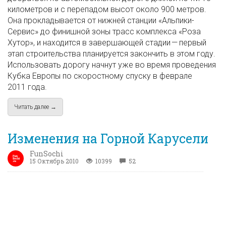
километров и с перепадом высот около 900 метров.
Она прокладывается от нижней станции «Альпики-
Сервис» до финишной зоны трасс комплекса «Роза
Хутор», и находится в завершающей стадии — первый
этап строительства планируется закончить в этом году.
Использовать дорогу начнут уже во время проведения
Кубка Европы по скоростному спуску в феврале
2011 года.
Читать далее →
about Автомобильная дорога «Альпика-Сервис» – «Роза Хуто
Изменения на Горной Карусели
FunSochi
15 Октябрь 2010
10399
52
В преддверии нового зимнего сезона всех интересует,
какие изменения произошли за лето на горнолыжных
курортах Красной Поляны. По крайней мере нам этот
вопрос задают чаще всего — на что можно