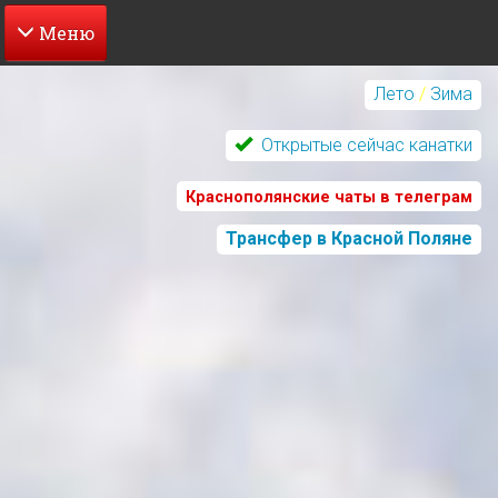
Перейти
к
Лето
/
Зима
основному
содержанию
Открытые сейчас канатки
Краснополянские чаты в телеграм
Трансфер в Красной Поляне