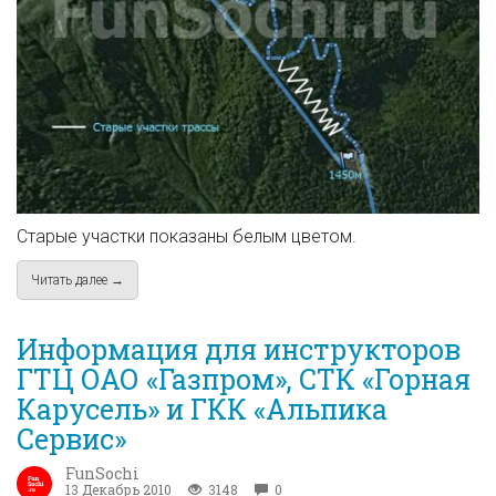
Старые участки показаны белым цветом.
Читать далее →
about Горная Карусель. Новая третья очередь
Информация для инструкторов
ГТЦ ОАО «Газпром», СТК «Горная
Карусель» и ГКК «Альпика
Сервис»
FunSochi
13 Декабрь 2010
3148
0