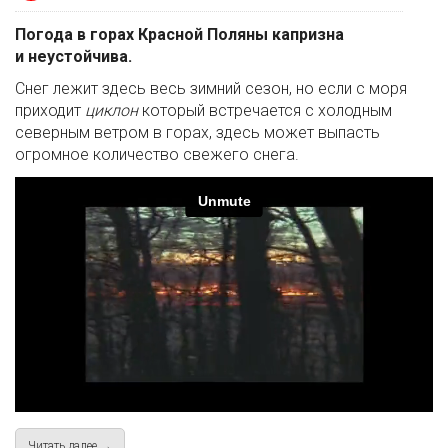
Погода в горах Красной Поляны капризна
и неустойчива.
Снег лежит здесь весь зимний сезон, но если с моря
приходит
циклон
который встречается с холодным
северным ветром в горах, здесь может выпасть
огромное количество свежего снега.
Читать далее →
about Короткометражка "Циклон"