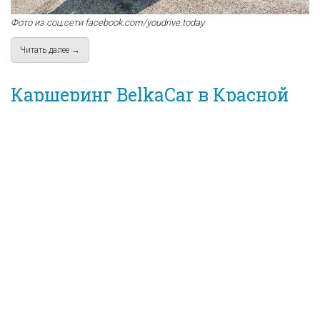
Фото из соц.сети facebook.com/youdrive.today
Читать далее →
about Зеленая территория Красной Поляны и Сочи: каршери
Каршеринг BelkaCar в Красной
Поляне, Сочи, Адлере.
Екатерина Черненко
23 Сентябрь 2020
74669
0
Для Сочи каршеринг что-то вроде метро для Москвы.
Аргументированно выгодно и удобно. Большие
расстояния, идеальные дороги и возможность уехать
хоть в горы, хоть на море прямо из аэропорта сделали
каршеринг BelkaCar заслуженно популярной услугой.