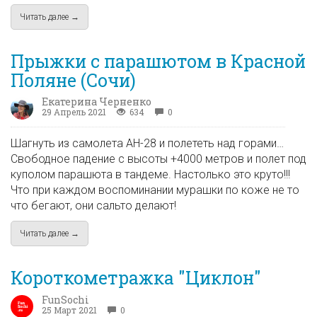
Читать далее →
about Подведены итоги Открытого кубка по скейтбордингу н
Прыжки с парашютом в Красной
Поляне (Сочи)
Екатерина Черненко
29 Апрель 2021
634
0
Шагнуть из самолета АН-28 и полететь над горами…
Свободное падение с высоты +4000 метров и полет под
куполом парашюта в тандеме. Настолько это круто!!!
Что при каждом воспоминании мурашки по коже не то
что бегают, они сальто делают!
Читать далее →
about Прыжки с парашютом в Красной Поляне (Сочи)
Короткометражка "Циклон"
FunSochi
25 Март 2021
0