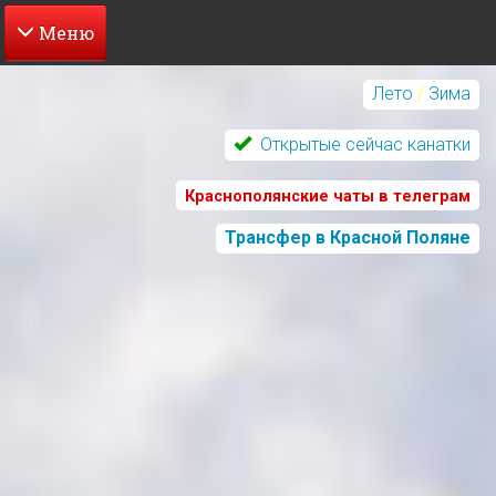
Перейти
к
Лето
/
Зима
основному
содержанию
Открытые сейчас канатки
Краснополянские чаты в телеграм
Трансфер в Красной Поляне