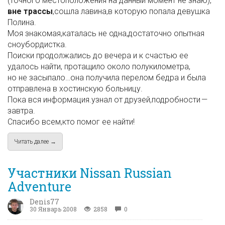
(точного местоположения на данный момент не знаю),
вне трассы
,сошла лавина,в которую попала девушка
Полина.
Моя знакомая,каталась не одна,достаточно опытная
сноубордистка.
Поиски продолжались до вечера и к счастью ее
удалось найти, протащило около полукилометра,
но не засыпало…она получила перелом бедра и была
отправлена в хостинскую больницу.
Пока вся информация.узнал от друзей,подробности —
завтра.
Спасибо всем,кто помог ее найти!
Читать далее →
about Сход лавины в районе 3й очереди ККД "Альпика-Серви
Участники Nissan Russian
Adventure
Denis77
30 Январь 2008
2858
0