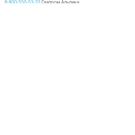
8-800-550-53-33
Газпром Альпика
8-800-100-4-207
Скайпарк
Спасатели
+7-862-24-08-911
Роза Хутор
+7-928-294-17-12
Курорт Красная Поляна
+7-928-854-03-63
Газпром
Все акции, скидки и
спец­предложе­ния
на курорте
Вход на сайт