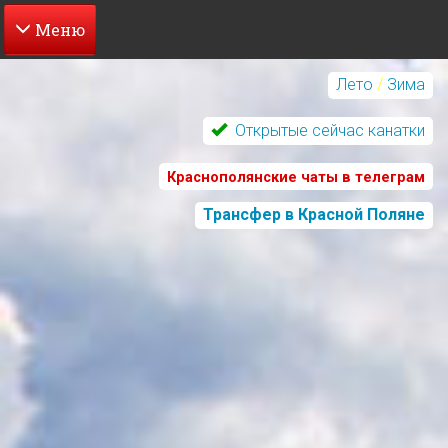
Перейти
к
Лето
/
Зима
основному
содержанию
Открытые сейчас канатки
Краснополянские чаты в телеграм
Трансфер в Красной Поляне