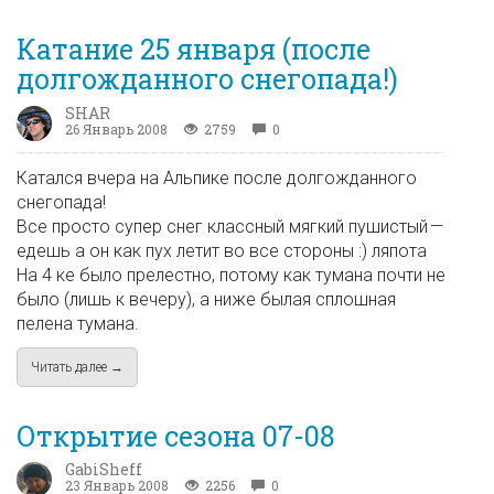
Катание 25 января (после
долгожданного снегопада!)
SHAR
26 Январь 2008
2759
0
Катался вчера на Альпике после долгожданного
снегопада!
Все просто супер снег классный мягкий пушистый —
едешь а он как пух летит во все стороны :) ляпота
На 4 ке было прелестно, потому как тумана почти не
было (лишь к вечеру), а ниже былая сплошная
пелена тумана.
Читать далее →
about Катание 25 января (после долгожданного снегопада!)
Открытие сезона 07-08
GabiSheff
23 Январь 2008
2256
0