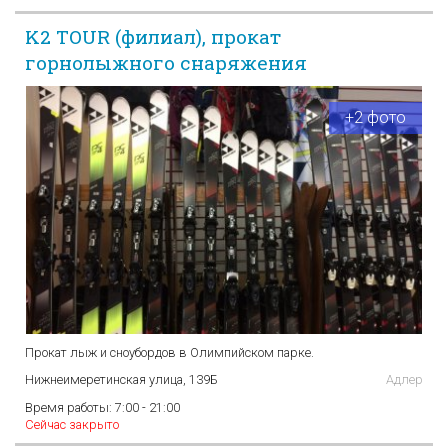
K2 TOUR (филиал), прокат
горнолыжного снаряжения
+2 фото
Прокат лыж и сноубордов в Олимпийском парке.
Нижнеимеретинская улица, 139Б
Адлер
Время работы:
7:00 - 21:00
Сейчас закрыто