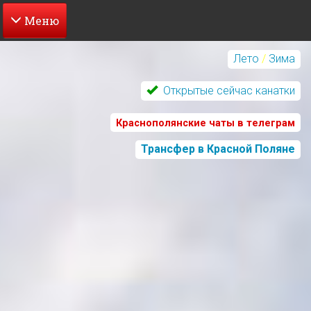
Перейти
к
Лето
/
Зима
основному
содержанию
Открытые сейчас канатки
Краснополянские чаты в телеграм
Трансфер в Красной Поляне