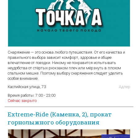
Снаряжение — это основа любого путешествия. От его качества и
правильного выбора зависит комфорт, здоровье и общее
впечатление от поездки. Никому не понравится испытывать
неудобства от стёртых рюкзаком плеч или мёрзнуть в плохом
спальном мешке. Поэтому выбору снаряжения следует уделить
особое внимание.
Каспийская улица, 73
Адлер
Время работы:
7:00 - 23:00
Сейчас закрыто
Extreme-Ride (Каменка, 2), прокат
горнолыжного оборудования