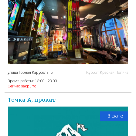
улица Горная Карусель, 5
Курорт Красная Поляна
Время работы:
13:00 - 23:00
Сейчас закрыто
Точка А, прокат
+8 фото