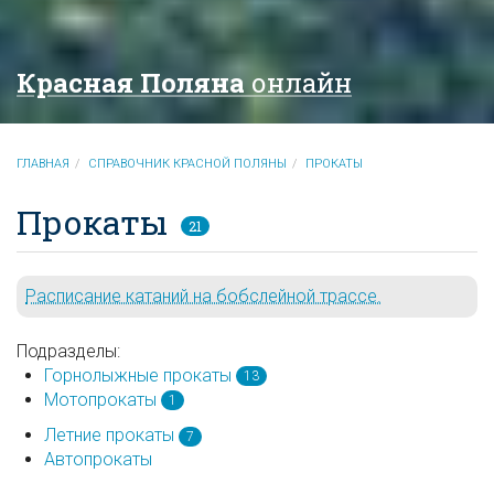
Красная Поляна
онлайн
ГЛАВНАЯ
СПРАВОЧНИК КРАСНОЙ ПОЛЯНЫ
ПРОКАТЫ
Прокаты
21
Расписание катаний на бобслейной трассе.
Подразделы:
Горнолыжные прокаты
13
Мотопрокаты
1
Летние прокаты
7
Автопрокаты