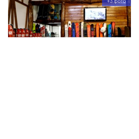
+3 фото
Горнолыжное снаряжение в том числе фрирайдное, новая
горнолыжная одежда, маски, шлемы, перчатки, хранение
улица Каменка, 2
Роза Хутор
Закрыто на сезон
Время работы:
8:00 - 19:00
Extreme-Ride (Наб.Лаванда, 2), прокат
горнолыжного оборудования