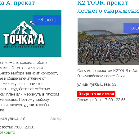
а А, прокат
K2 TOUR, прокат
летнего снаряжен
+8 фото
+5 
ение — это основа любого
твия. От его качества и
Сеть велопрокатов K2TOUR в Адл
ьного выбора зависит комфорт,
Олимпийском парке Сочи.
е и общее впечатление от
и. Никому не понравится
улица Куйбышева, 63
вать неудобства от стёртых
Закрыто на сезон
ом плеч или мёрзнуть в плохом
ом мешке. Поэтому выбору
Время работы:
7:00 - 23:55
ния следует уделить особое
ие.
кая улица, 73
Адлер
работы:
7:00 - 23:00
 открыто