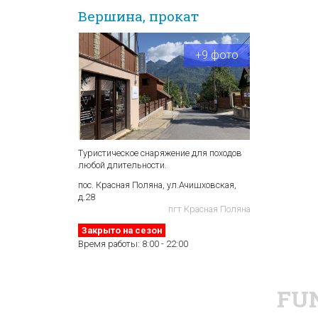
Вершина, прокат
+9 фото
Туристическое снаряжение для походов
любой длительности.
пос. Красная Поляна, ул.Ачишховская,
д.28
пгт Красная Поляна
Закрыто на сезон
Время работы:
8:00 - 22:00
FU