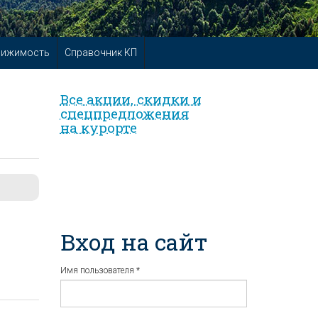
вижимость
Справочник КП
Все акции, скидки и
спец­предложе­ния
на курорте
Вход на сайт
Имя пользователя
*