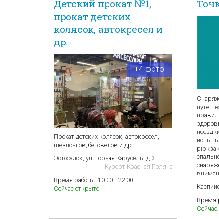
Детский прокат №1,
Точк
прокат детских
колясок, автокресел и
др.
+4 фото
Снаряж
путешес
правил
здоровь
поездк
Прокат детских колясок, автокресел,
испыты
шезлонгов, беговелов и др.
рюкзак
спальн
Эстосадок, ул. Горная Карусель, д.3
снаряже
Курорт Красная Поляна
вниман
Время работы:
10:00 - 22:00
Каспийс
Сейчас открыто
Время 
Сейчас