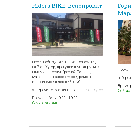
Riders BIKE, велопрокат
Гор
Мар
Проект объединяет прокат велосипедов
на Розе Хутор, прогулки и маршруты с
Прокат
гидами по горам Красной Поляны,
магазин вело аксессуаров, ремонт
набере
велосипедов и детский клуб.
Время 
ул. Урочище Ржаная Поляна, 1
Роза Хутор
Сейчас
Время работы:
9:00 - 19:00
Сейчас открыто