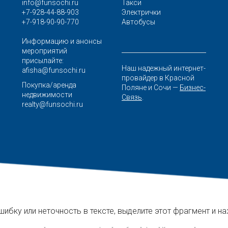
info@funsochi.ru
Такси
+7-928-44-88-903
Электрички
+7-918-90-90-770
Автобусы
Информацию и анонсы
мероприятий
присылайте:
Наш надежный интернет-
afisha@funsochi.ru
провайдер в Красной
Покупка/аренда
Поляне и Сочи —
Бизнес-
недвижимости
Связь
.
realty@funsochi.ru
шибку или неточность в тексте, выделите этот фрагмент и н