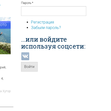
Пароль
*
-
Регистрация
фото
Забыли пароль?
...или войдите
используя соцсети:
Войти
орий,
 4,
за Хутор