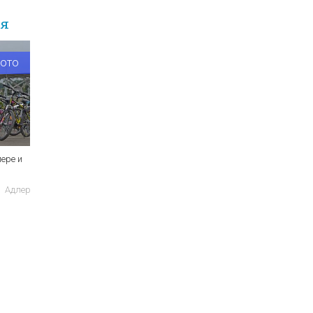
ия
фото
ере и
Адлер