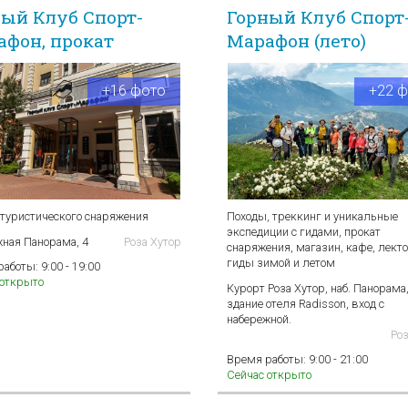
ный Клуб Спорт-
Горный Клуб Спорт
афон, прокат
Марафон (лето)
+16 фото
+22 
 туристического снаряжения
Походы, треккинг и уникальные
экспедиции с гидами, прокат
жная Панорама, 4
Роза Хутор
снаряжения, магазин, кафе, лект
гиды зимой и летом
работы:
9:00 - 19:00
 открыто
Курорт Роза Хутор, наб. Панорама,
здание отеля Radisson, вход с
набережной.
Ро
Время работы:
9:00 - 21:00
Сейчас открыто