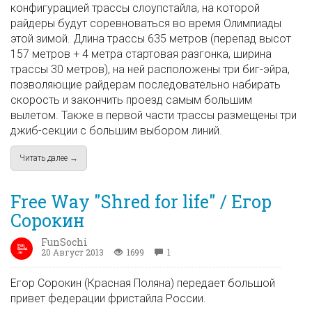
конфигурацией трассы слоупстайла, на которой
райдеры будут соревноваться во время Олимпиады
этой зимой. Длина трассы 635 метров (перепад высот
157 метров + 4 метра стартовая разгонка, ширина
трассы 30 метров), на ней расположены три биг-эйра,
позволяющие райдерам последовательно набирать
скорость и закончить проезд самым большим
вылетом. Также в первой части трассы размещены три
джиб-секции с большим выбором линий.
Читать далее →
about FIS представляет трассу для слоупстайла на Розе Хуто
Free Way "Shred for life" / Егор
Сорокин
FunSochi
20 Август 2013
1699
1
Егор Сорокин (Красная Поляна) передает большой
привет федерации фристайла России.