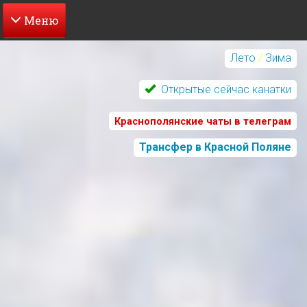
Перейти
к
Лето
/
Зима
основному
содержанию
Открытые сейчас канатки
Краснополянские чаты в телеграм
Трансфер в Красной Поляне