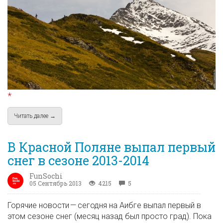
*
Читать далее →
about Сахарный Марафон 2013 / Результаты
В Красной Поляне выпал первый
снег в сезоне 2013-2014
FunSochi
05 Сентябрь 2013
4215
5
Горячие новости — сегодня на Аибге выпал первый в
этом сезоне снег (месяц назад был просто град). Пока