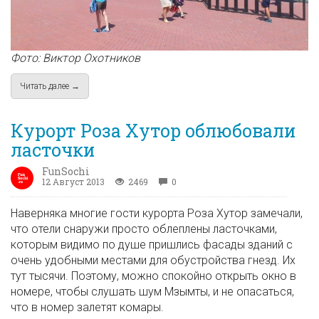
Фото: Виктор Охотников
Читать далее →
about Фотовыставка на курорте «Роза Хутор»
Курорт Роза Хутор облюбовали
ласточки
FunSochi
12 Август 2013
2469
0
Наверняка многие гости курорта Роза Хутор замечали,
что отели снаружи просто облеплены ласточками,
которым видимо по душе пришлись фасады зданий с
очень удобными местами для обустройства гнезд. Их
тут тысячи. Поэтому, можно спокойно открыть окно в
номере, чтобы слушать шум Мзымты, и не опасаться,
что в номер залетят комары.