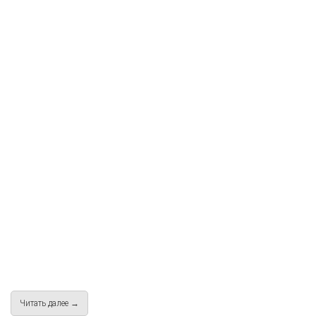
Читать далее →
about Free Way "Shred for life" / Егор Сорокин