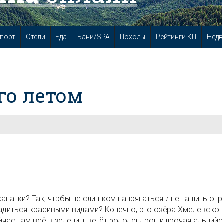
порт
Отели
Еда
Бани/SPA
Походы
Рейтинги КП
Нед
го летом
анатки? Так, чтобы не слишком напрягаться и не тащить о
ладиться красивыми видами? Конечно, это озёра Хмелевског
ас там всё в зелени, цветёт рододендрон и прочая альпий