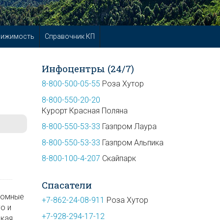
вижимость
Справочник КП
Инфоцентры (24/7)
8-800-500-05-55
Роза Хутор
8-800-550-20-20
Курорт Красная Поляна
8-800-550-53-33
Газпром Лаура
8-800-550-53-33
Газпром Альпика
8-800-100-4-207
Скайпарк
Спасатели
громные
+7-862-24-08-911
Роза Хутор
о и
+7-928-294-17-12
ская