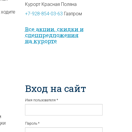
Курорт Красная Поляна
 ходите
+7-928-854-03-63
Газпром
Все акции, скидки и
спец­предложе­ния
на курорте
Вход на сайт
Имя пользователя
*
м
дки
Пароль
*