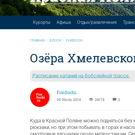
Курорты
Афиша
Отдых/развлечения
Транс
ГЛАВНАЯ
БЛОГИ
FUNSOCHI
Озёра Хмелевско
Расписание катаний на бобслейной трассе.
FunSochi
08 Июль 2014
16078
0
Куда в Красной Поляне можно подняться без к
рюкзаки, но при этом побывать в горах и нас
смотровые площадки около метеостанции. Сейч