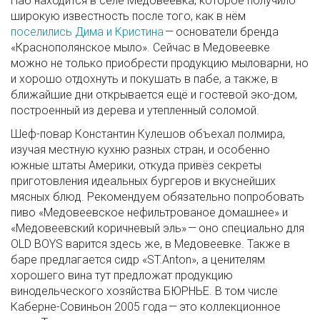
Паб находится в селе Медовеевка, которое получило
широкую известность после того, как в нём
поселились Дима и Кристина
— основатели бренда
«Краснополянское мыло». Сейчас в Медовеевке
можно не только приобрести продукцию мыловарни, но
и хорошо отдохнуть и покушать в пабе, а также, в
ближайшие дни открывается ещё и гостевой эко-дом,
построенный из дерева и утепленный соломой.
Шеф-повар Константин Кулешов объехал полмира,
изучая местную кухню разных стран, и особенно
южные штаты Америки, откуда привёз секреты
приготовления идеальных бургеров и вкуснейших
мясных блюд. Рекомендуем обязательно попробовать
пиво «Медовеевское нефильтрованое домашнее» и
«Медовеевский коричневый эль» — оно специально для
OLD BOYS варится здесь же, в Медовеевке. Также в
баре предлагается сидр «ST.Anton», а ценителям
хорошего вина тут предложат продукцию
винодельческого хозяйства БЮРНЬЕ. В том числе
Каберне-Совиньон 2005 года — это коллекционное