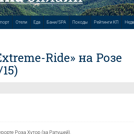
порт
Отели
Еда
Бани/SPA
Походы
Рейтинги КП
Нед
xtreme-Ride» на Розе
/15)
рорте Роза Хутор (за Ратушей).