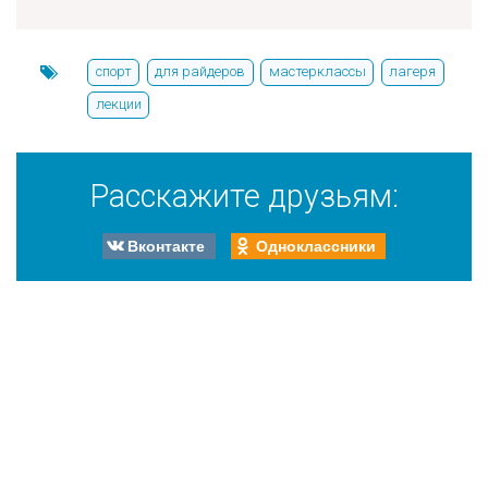
спорт
для райдеров
мастерклассы
лагеря
лекции
Расскажите друзьям:
Вконтакте
Одноклассники
Инфоцентры (24/7)
8-800-500-05-55
Роза Хутор