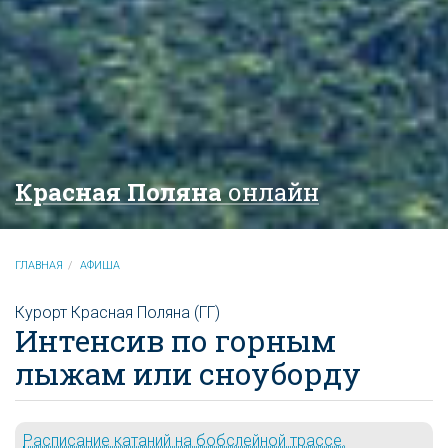
Красная Поляна
онлайн
ГЛАВНАЯ
АФИША
Курорт Красная Поляна (ГГ)
Интенсив по горным
лыжам или сноуборду
Расписание катаний на бобслейной трассе.