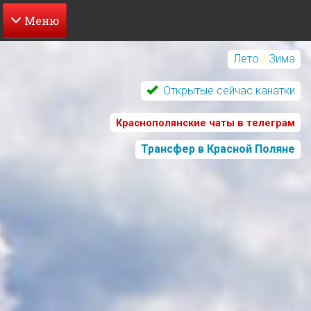
Перейти
к
Лето
/
Зима
основному
содержанию
Открытые сейчас канатки
Краснополянские чаты в телеграм
Трансфер в Красной Поляне