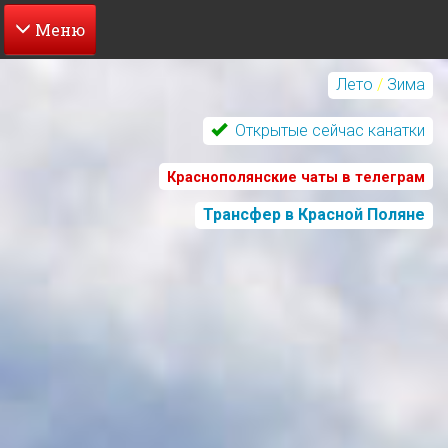
Перейти
к
Лето
/
Зима
основному
содержанию
Открытые сейчас канатки
Краснополянские чаты в телеграм
Трансфер в Красной Поляне