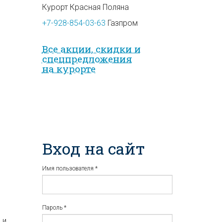
Курорт Красная Поляна
+7-928-854-03-63
Газпром
Все акции, скидки и
спец­предложе­ния
на курорте
Вход на сайт
Имя пользователя
*
Пароль
*
 и