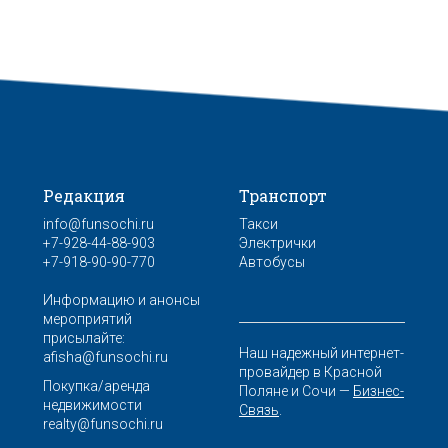
Редакция
Транспорт
info@funsochi.ru
Такси
+7-928-44-88-903
Электрички
+7-918-90-90-770
Автобусы
Информацию и анонсы
мероприятий
присылайте:
Наш надежный интернет-
afisha@funsochi.ru
провайдер в Красной
Покупка/аренда
Поляне и Сочи —
Бизнес-
недвижимости
Связь
.
realty@funsochi.ru