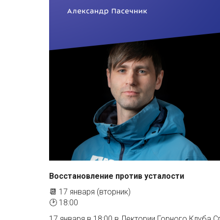
Восстановление против усталости
📆 17 января (вторник)
🕑 18:00
17 января в 18:00 в Лектории Горного Клуба 