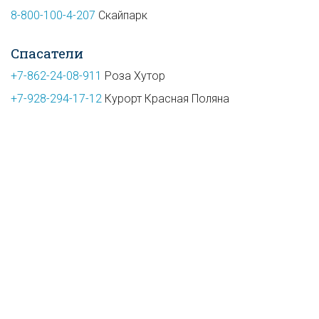
8-800-100-4-207
Скайпарк
Спасатели
+7-862-24-08-911
Роза Хутор
+7-928-294-17-12
Курорт Красная Поляна
+7-928-854-03-63
Газпром
Все акции, скидки и
спец­предложе­ния
на курорте
Вход на сайт