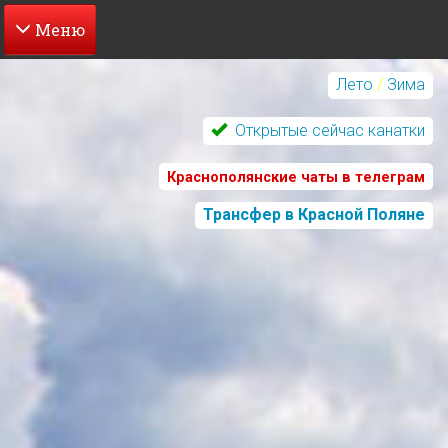
Перейти
к
Лето
/
Зима
основному
содержанию
Открытые сейчас канатки
Краснополянские чаты в телеграм
Трансфер в Красной Поляне