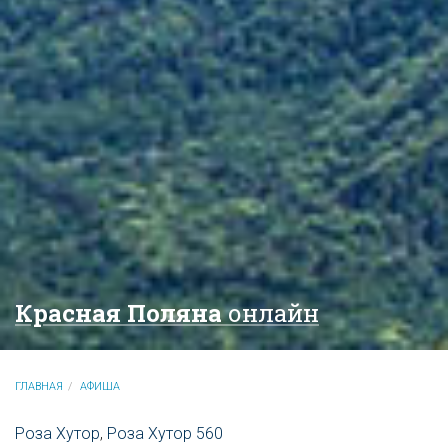
Красная Поляна
онлайн
ГЛАВНАЯ
АФИША
Роза Хутор
,
Роза Хутор 560