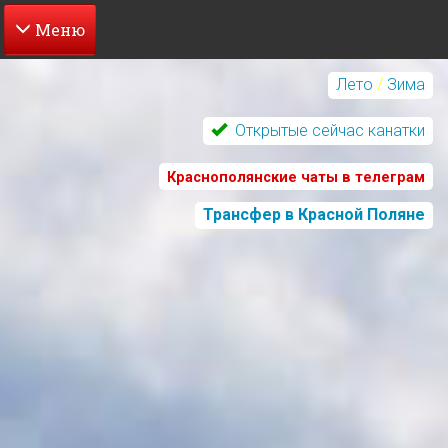
Перейти
к
Лето
/
Зима
основному
содержанию
Открытые сейчас канатки
Краснополянские чаты в телеграм
Трансфер в Красной Поляне