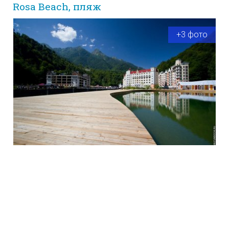
Rosa Beach, пляж
+3 фото
Зона отдыха Rosa Beach — любимое место и детей, и взрослых!
Эстосадок, Роза Хутор, набережная Панорама, за отелем Radisson
Роза Хутор
Закрыто на сезон
Время работы:
9:00 - 19:00
Wake Riders, вейксерф клуб