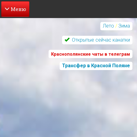
Перейти
к
Лето
/
Зима
основному
содержанию
Открытые сейчас канатки
Краснополянские чаты в телеграм
Трансфер в Красной Поляне