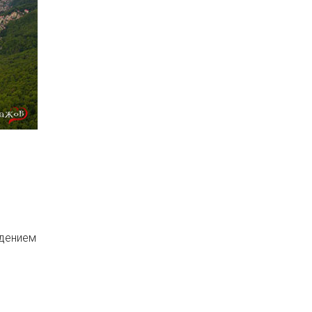
едением
м