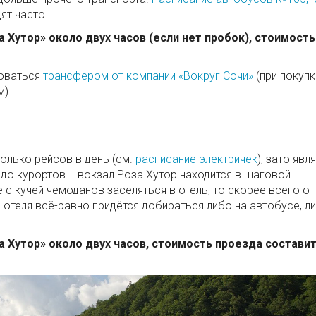
ят часто.
а Хутор» около двух часов (если нет пробок), стоимость
зоваться
трансфером от компании «Вокруг Сочи»
(при покупк
) .
олько рейсов в день (см.
расписание электричек
), зато явл
о курортов — вокзал Роза Хутор находится в шаговой
е с кучей чемоданов заселяться в отель, то скорее всего от
отеля всё-равно придётся добираться либо на автобусе, л
за Хутор» около двух часов, стоимость проезда состави