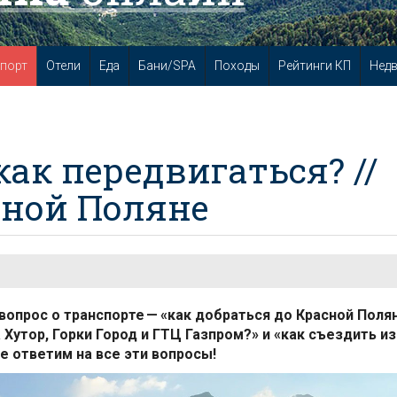
порт
Отели
Еда
Бани/SPA
Походы
Рейтинги КП
Нед
как передвигаться? //
сной Поляне
вопрос о транспорте — «как добраться до Красной Поля
Хутор, Горки Город и ГТЦ Газпром?» и «как съездить из
ье ответим на все эти вопросы!