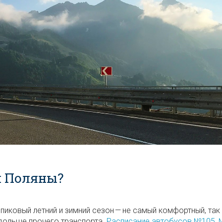
й Поляны?
иковый летний и зимний сезон — не самый комфортный, так
 дольше прочего транспорта.
Расписание автобусов №105, 