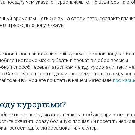
за поездку чем указано первоначально. Не ведитесь на это!
нный временем. Если же вы на своем авто, создайте план
деляя расходы с попутчиками.
з мобильное приложение пользуется огромной популярност
мобилей которые можно брать в прокат в любое время и
обный способ передвигаться как между курортами, так и м
о Садок. Конечно он подходит не всем, а только тем, у кого
 лайфхаки вы можете почитать в нашем материале
про карш
ежду курортами?
обнее всего передвигаться пешком, любуясь при этом видо
хотите охватить сразу большую площадь и посетить нескол
окат велосипед, электросамокат или скутер.