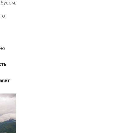
обусом,
этот
ьно
сть
тавит