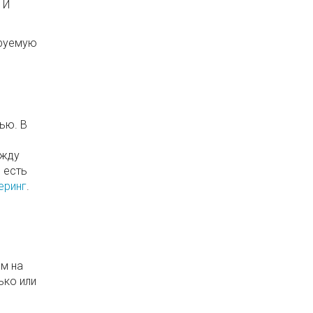
 И
ируемую
ью. В
ежду
 есть
еринг
.
м на
ько или