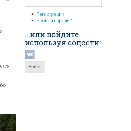
Регистрация
Забыли пароль?
е
...или войдите
используя соцсети:
яется
Войти
ибо
т