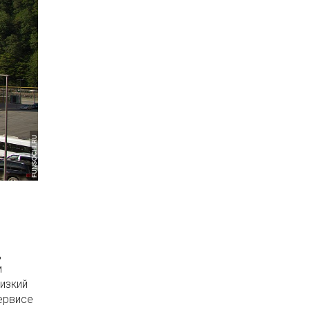
д
м
низкий
сервисе