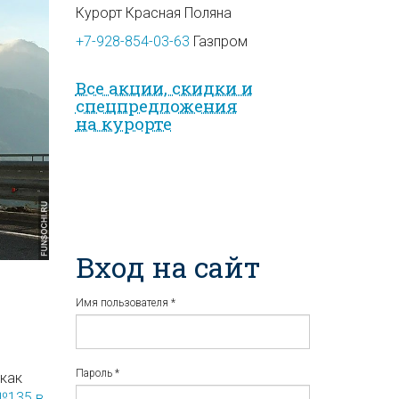
Курорт Красная Поляна
+7-928-854-03-63
Газпром
Все акции, скидки и
спец­предложе­ния
на курорте
Вход на сайт
Имя пользователя
*
Пароль
*
 как
№135 в