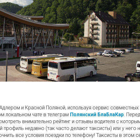
Адлером и Красной Поляной, используя сервис совместных
ом локальном чате в телеграм
Полянский БлаБлаКар
. Пере
мотреть внимательно рейтинг и отзывы водителя с которы
й профиль недавно (так часто делают таксисты) или у него 
очнить все условия поездки по телефону! Таксисты в этом 