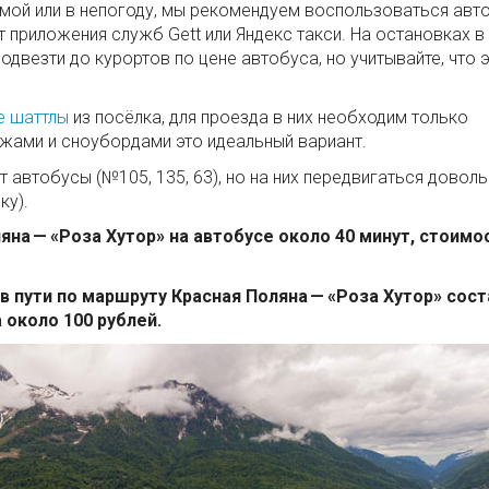
имой или в непогоду, мы рекомендуем воспользоваться авт
т приложения служб Gett или Яндекс такси. На остановках в
двезти до курортов по цене автобуса, но учитывайте, что 
е шаттлы
из посёлка, для проезда в них необходим только
жами и сноубордами это идеальный вариант.
автобусы (№105, 135, 63), но на них передвигаться довол
ку).
яна — «Роза Хутор» на автобусе около 40 минут, стоимо
в пути по маршруту Красная Поляна — «Роза Хутор» сос
 около 100 рублей.