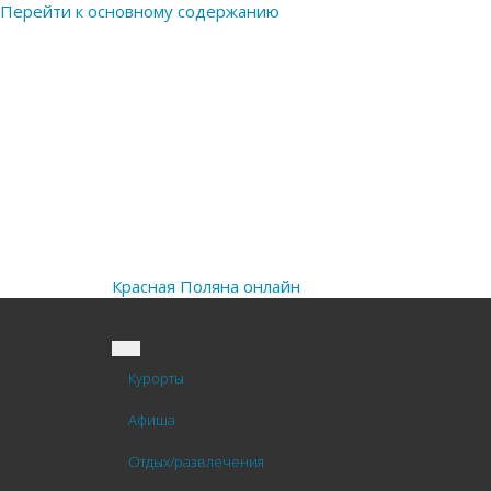
Перейти к основному содержанию
Красная Поляна
онлайн
Курорты
Афиша
Отдых/развлечения