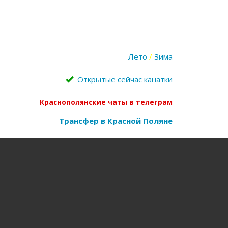
Лето
/
Зима
Открытые сейчас канатки
Краснополянские чаты в телеграм
Трансфер в Красной Поляне