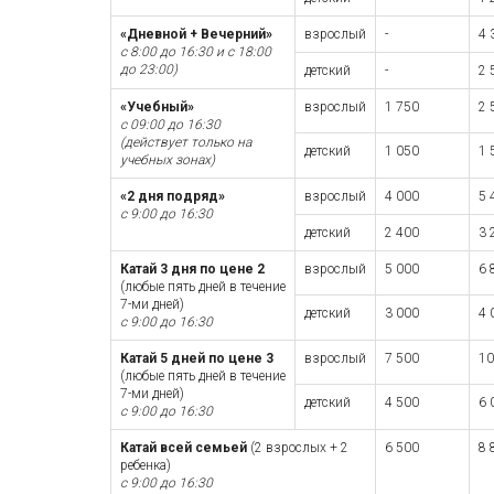
«Дневной + Вечерний»
взрослый
-
4 
с 8:00 до 16:30 и с 18:00
до 23:00)
детский
-
2 
«Учебный»
взрослый
1 750
2 
с 09:00 до 16:30
(действует только на
детский
1 050
1 
учебных зонах)
«2 дня подряд»
взрослый
4 000
5 
с 9:00 до 16:30
детский
2 400
3 
Катай 3 дня по цене 2
взрослый
5 000
6 
(любые пять дней в течение
7-ми дней)
детский
3 000
4 
с 9:00 до 16:30
Катай 5 дней по цене 3
взрослый
7 500
10
(любые пять дней в течение
7-ми дней)
детский
4 500
6 
с 9:00 до 16:30
Катай всей семьей
(2 взрослых + 2
6 500
8 
ребенка)
с 9:00 до 16:30