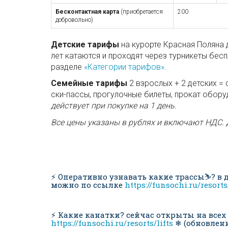
Бесконтактная карта
(приобретается
200
добровольно)
Детские тарифы
на курорте Красная Поляна 
лет катаются и проходят через турникеты бесп
разделе
«Категории тарифов»
.
Семейные тарифы
2 взрослых + 2 детских = 
ски-пассы, прогулочные билеты, прокат обору
действует при покупке на 1 день.
Все цены указаны в рублях и включают НДС. 
⚡ Оперативно узнавать какие трассы⛷? 
можно по ссылке
https://funsochi.ru/resort
⚡ Какие канатки? сейчас открыты на всех
https://funsochi.ru/resorts/lifts
❄ (обновлени