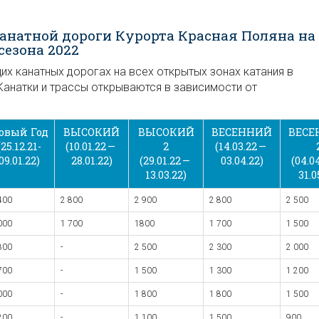
анатной дороги Курорта Красная Поляна на
 сезона 2022
х канатных дорогах на всех открытых зонах катания в
Канатки и трассы открываются в зависимости от
овый Год
ВЫСОКИЙ
ВЫСОКИЙ
ВЕСЕННИЙ
ВЕСЕ
(25.12.21-
(10.01.22 —
2
(14.03.22 —
09.01.22)
28.01.22)
(29.01.22 —
03.04.22)
(04.0
13.03.22)
31.0
400
2 800
2 900
2 800
2 500
000
1 700
1800
1 700
1 500
800
-
2 500
2 300
2 000
700
-
1 500
1 300
1 200
000
-
1 800
1 800
1 500
200
-
1 100
1 500
900