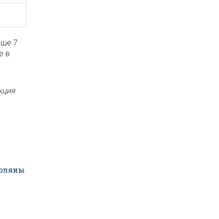
дше 7
е в
кция
оляны