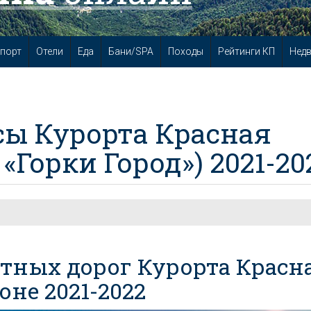
порт
Отели
Еда
Бани/SPA
Походы
Рейтинги КП
Нед
сы Курорта Красная
Горки Город») 2021-20
тных дорог Курорта Красн
оне 2021-2022