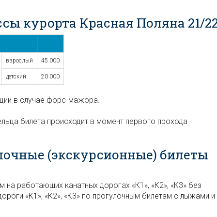
ссы курорта Красная Поляна 21/2
взрослый
45 000
детский
20 000
ции в случае форс-мажора.
льца билета происходит в момент первого прохода
лочные (экскурсионные) билеты
 на работающих канатных дорогах «К1», «К2», «К3» без
дороги «К1», «К2», «К3» по прогулочным билетам с лыжами и