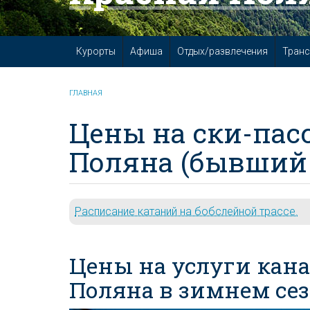
Курорты
Афиша
Отдых/развлечения
Транс
ГЛАВНАЯ
Цены на ски-пас
Поляна (бывший «
Расписание катаний на бобслейной трассе.
Цены на услуги кана
Поляна в зимнем сез