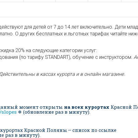
действуют для детей от 7 до 14 лет включительно. Дети мла
латно. О других бесплатных и льготных тарифах читайте ниж
скидка 20% на следующие категории услуг:
дования (по тарифу STANDART), обучение с инструктором.
А
Действительны в кассах курорта и в онлайн магазине.
в данный момент открыты
на всех курортах
Красной П
s/slopes
❄ (обновление раз в минуту).
 курортах Красной Поляны — список по ссылке
е раз в минуту).