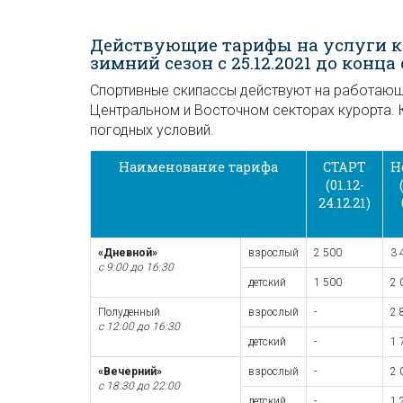
Действующие тарифы на услуги к
зимний сезон с 25.12.2021 до конца
Спортивные скипассы действуют на работающи
Центральном и Восточном секторах курорта. 
погодных условий.
Наименование тарифа
СТАРТ
Н
(01.12-
24.12.21)
«Дневной»
взрослый
2 500
3 
с 9:00 до 16:30
детский
1 500
2 
Полуденный
взрослый
-
2 
с 12:00 до 16:30
детский
-
1 
«Вечерний»
взрослый
-
2 
с 18:30 до 22:00
детский
-
1 