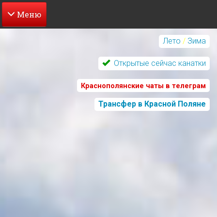
Перейти
к
Лето
/
Зима
основному
содержанию
Открытые сейчас канатки
Краснополянские чаты в телеграм
Трансфер в Красной Поляне