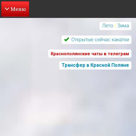
Перейти
к
Лето
/
Зима
основному
содержанию
Открытые сейчас канатки
Краснополянские чаты в телеграм
Трансфер в Красной Поляне