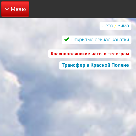
Перейти
к
Лето
/
Зима
основному
содержанию
Открытые сейчас канатки
Краснополянские чаты в телеграм
Трансфер в Красной Поляне