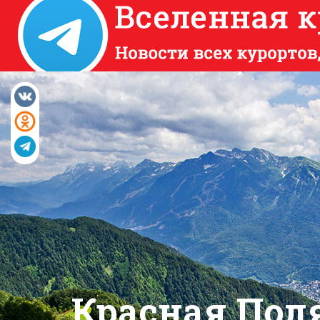
Перейти
к
основному
содержанию
Красная Пол