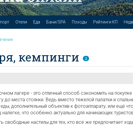
порт
Отели
Еда
Бани/SPA
Походы
Рейтинги КП
Нед
ЛЕЧЕНИЯ
ря, кемпинги
2
точном лагере - это отличный способ сэкономить на покупке
у до места стоянки. Ведь вместо тяжелой палатки и спальн
еды, дополнительный объектив к фотоаппарату, или ещё что
 налегке, что особенно актуально для начинающих туристов
ть свободные настилы для тех, кто всё же предпочитает ход