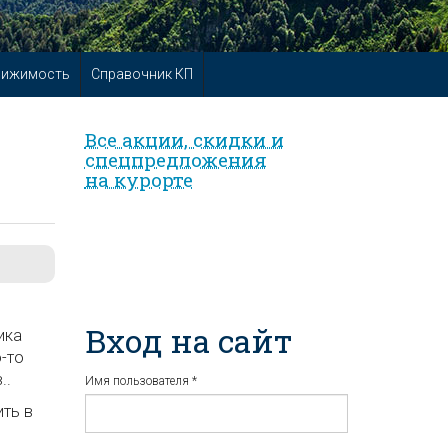
вижимость
Справочник КП
Все акции, скидки и
спец­предложе­ния
на курорте
Вход на сайт
ика
-то
..
Имя пользователя
*
ить в