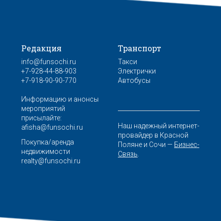
Редакция
Транспорт
info@funsochi.ru
Такси
+7-928-44-88-903
Электрички
+7-918-90-90-770
Автобусы
Информацию и анонсы
мероприятий
присылайте:
Наш надежный интернет-
afisha@funsochi.ru
провайдер в Красной
Покупка/аренда
Поляне и Сочи —
Бизнес-
недвижимости
Связь
.
realty@funsochi.ru