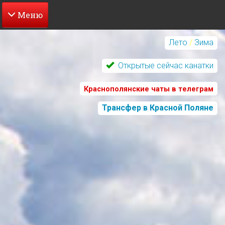
Перейти
к
Лето
/
Зима
основному
содержанию
Открытые сейчас канатки
Краснополянские чаты в телеграм
Трансфер в Красной Поляне