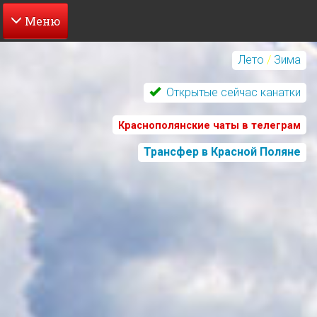
Перейти
к
Лето
/
Зима
основному
содержанию
Открытые сейчас канатки
Краснополянские чаты в телеграм
Трансфер в Красной Поляне