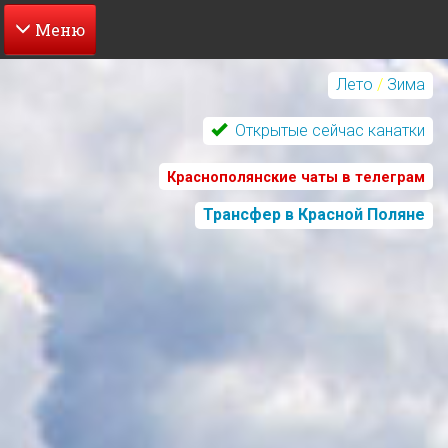
Перейти
к
Лето
/
Зима
основному
содержанию
Открытые сейчас канатки
Краснополянские чаты в телеграм
Трансфер в Красной Поляне