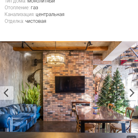
Тип дома:
монолитный
Отопление:
газ
Канализация:
центральная
Отделка:
чистовая