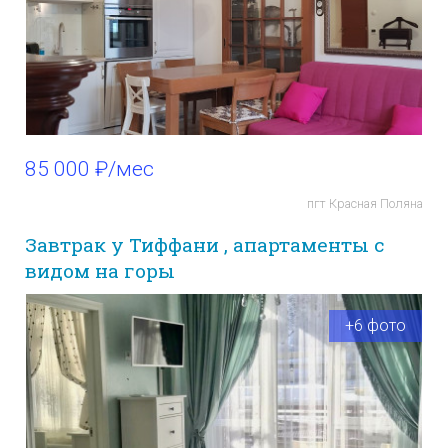
85 000 ₽/мес
пгт Красная Поляна
Завтрак у Тиффани , апартаменты с
видом на горы
+6 фото