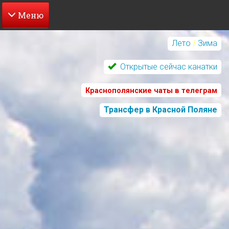
Перейти
к
Лето
/
Зима
основному
содержанию
Открытые сейчас канатки
Краснополянские чаты в телеграм
Трансфер в Красной Поляне