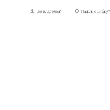
Вы владелец?
Нашли ошибку?
Расскажите друзьям:
Вконтакте
Одноклассники
Все акции, скидки и
спец­предложе­ния
на курорте