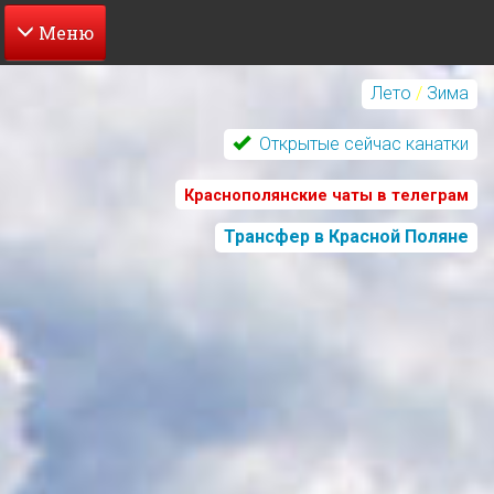
Перейти
к
Лето
/
Зима
основному
содержанию
Открытые сейчас канатки
Краснополянские чаты в телеграм
Трансфер в Красной Поляне