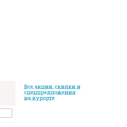
Все акции, скидки и
спец­предложе­ния
на курорте