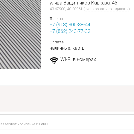
улица Защитников Кавказа, 45
43.67900, 40.20961
(
скопировать координаты
)
Телефон
+7 (918) 300-88-44
+7 (862) 243-77-32
Оплата
наличные,
карты
WI-FI в номерах
развернуть описание и цены