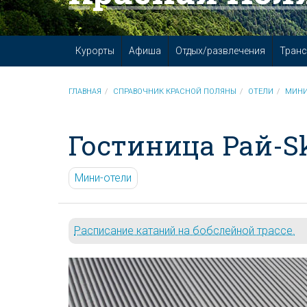
Курорты
Афиша
Отдых/развлечения
Транс
ГЛАВНАЯ
СПРАВОЧНИК КРАСНОЙ ПОЛЯНЫ
ОТЕЛИ
МИНИ
Гостиница Рай-S
Мини-отели
Расписание катаний на бобслейной трассе.