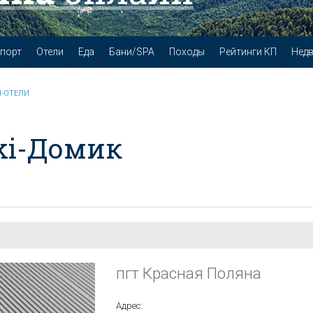
порт
Отели
Еда
Бани/SPA
Походы
Рейтинги КП
Нед
-ОТЕЛИ
ki-Домик
пгт Красная Поляна
Адрес: