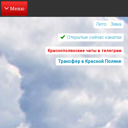
Перейти
к
Лето
/
Зима
основному
содержанию
Открытые сейчас канатки
Краснополянские чаты в телеграм
Трансфер в Красной Поляне