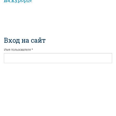
Вход на сайт
Имя пользователя
*
Пароль
*
Регистрация
Забыли пароль?
...или войдите используя
соцсети: