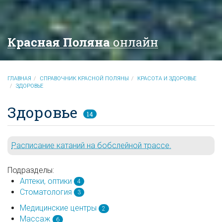
Красная Поляна
онлайн
ГЛАВНАЯ
СПРАВОЧНИК КРАСНОЙ ПОЛЯНЫ
КРАСОТА И ЗДОРОВЬЕ
ЗДОРОВЬЕ
Здоровье
14
Расписание катаний на бобслейной трассе.
Подразделы:
Аптеки, оптики
4
Стоматология
3
Медицинские центры
2
Массаж
6