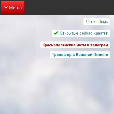
Перейти
к
Лето
/
Зима
основному
содержанию
Открытые сейчас канатки
Краснополянские чаты в телеграм
Трансфер в Красной Поляне