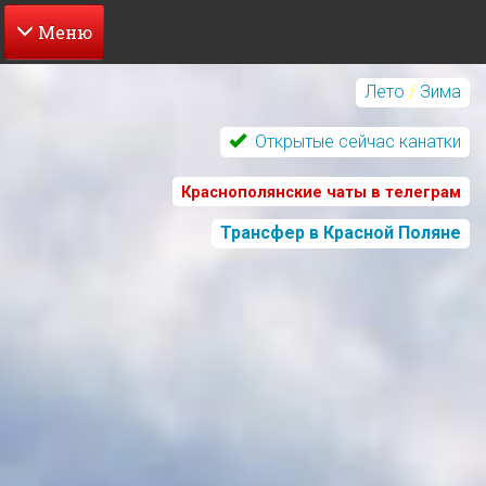
Перейти
к
Лето
/
Зима
основному
содержанию
Открытые сейчас канатки
Краснополянские чаты в телеграм
Трансфер в Красной Поляне